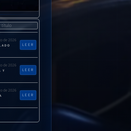
to de 2026
LEER
CLADO
to de 2026
LEER
A Y
lio de 2026
LEER
A