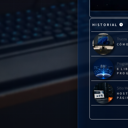
HISTORIAL
Trucos
CÓMO
Progra
8 LI
PRO
Sitio 
HOST
PÁGI