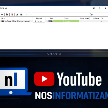
PATROCINIO
Ejemplo de interfaz de un cliente BitTorrent.