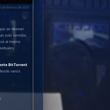
2 de febrero de 2025
 que se desean
un solo servidor,
rios al mismo
viduales.
iente BitTorrent
.
desde varios
c.