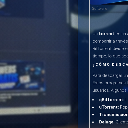
Software
Un
torrent
es un 
compartir a través
BitTorrent divide
tiempo, lo que ace
¿CÓMO DESCA
Para descargar un
Estos programas l
usuarios. Algunos
qBittorrent:
L
uTorrent:
Popu
Transmission
Deluge:
Client