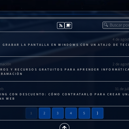
4 de agos
 GRABAR LA PANTALLA EN WINDOWS CON UN ATAJO DE TE
mación
2 de agos
BROS Y RECURSOS GRATUITOS PARA APRENDER INFORMÁTIC
GRAMACIÓN
Web
31 de ju
ING CON DESCUENTO: CÓMO CONTRATARLO PARA CREAR UN
NA WEB
1
2
3
4
5
⟩