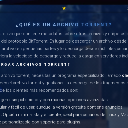
★
¿QUÉ ES UN ARCHIVO TORRENT?
archivo que contiene metadatos sobre otros archivos y carpetas
 del protocolo BitTorrent. En lugar de descargar un archivo desde 
 el archivo en pequeñas partes y lo descarga desde múltiples usua
lera la velocidad de descarga y reduce la carga en servidores indi
RGAR ARCHIVOS TORRENT?
 archivo torrent, necesitas un programa especializado llamado
cl
een el archivo torrent y gestionan la descarga de los fragmentos 
 de los clientes más recomendados son:
igero, sin publicidad y con muchas opciones avanzadas.
lar y fácil de usar, aunque la versión gratuita contiene anuncios.
:
Opción minimalista y eficiente, ideal para usuarios de Linux y Ma
e personalizable con soporte para plugins.