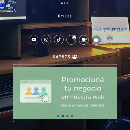
APP
ÚTILES
047875