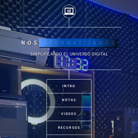
NOS
INFORMATIZAMOS
SIMPLIFICANDO EL UNIVERSO DIGITAL
INTRO
NOTAS
VIDEOS
RECURSOS