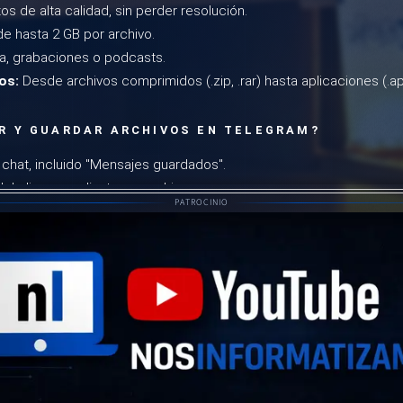
os de alta calidad, sin perder resolución.
de hasta 2 GB por archivo.
, grabaciones o podcasts.
os:
Desde archivos comprimidos (.zip, .rar) hasta aplicaciones (.ap
R Y GUARDAR ARCHIVOS EN TELEGRAM?
 chat, incluido "Mensajes guardados".
el clip para adjuntar un archivo.
PATROCINIO
rchivo desde tu dispositivo y presiona "Enviar".
rchivos importantes, envíalos a "Mensajes guardados" para acced
E USAR TELEGRAM PARA ALMACENAMIENTO
acena y comparte archivos de forma completamente gratuita.
de cualquier lugar:
Todos tus archivos están disponibles en disp
putadoras.