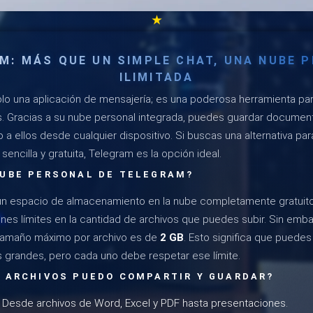
★
M: MÁS QUE UN SIMPLE CHAT, UNA NUBE 
ILIMITADA
lo una aplicación de mensajería; es una poderosa herramienta pa
s. Gracias a su nube personal integrada, puedes guardar document
a ellos desde cualquier dispositivo. Si buscas una alternativa par
sencilla y gratuita, Telegram es la opción ideal.
NUBE PERSONAL DE TELEGRAM?
un espacio de almacenamiento en la nube completamente gratuito
enes límites en la cantidad de archivos que puedes subir. Sin emb
 tamaño máximo por archivo es de
2 GB
. Esto significa que puede
s grandes, pero cada uno debe respetar ese límite.
E ARCHIVOS PUEDO COMPARTIR Y GUARDAR?
Desde archivos de Word, Excel y PDF hasta presentaciones.