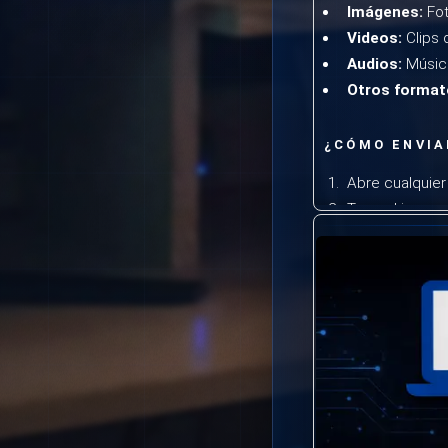
Imágenes:
Fot
Videos:
Clips 
Audios:
Música
Otros format
¿CÓMO ENVIA
Abre cualquier
Toca el icono d
Selecciona el a
Para guardar a
tarde.
VENTAJAS D
Sin costo:
Alm
Accesible des
tabletas y com