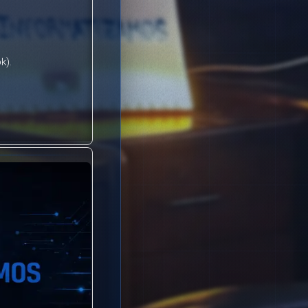
k).
er fácilmente más
ositivos móviles,