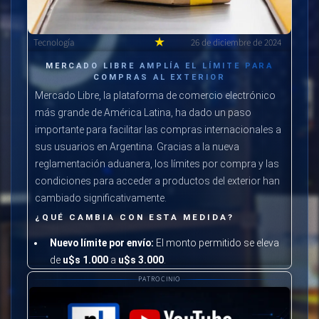
★
Tecnología
26 de diciembre de 2024
MERCADO LIBRE AMPLÍA EL LÍMITE PARA
COMPRAS AL EXTERIOR
Mercado Libre, la plataforma de comercio electrónico
más grande de América Latina, ha dado un paso
importante para facilitar las compras internacionales a
sus usuarios en Argentina. Gracias a la nueva
reglamentación aduanera, los límites por compra y las
condiciones para acceder a productos del exterior han
cambiado significativamente.
¿QUÉ CAMBIA CON ESTA MEDIDA?
Nuevo límite por envío:
El monto permitido se eleva
de
u$s 1.000
a
u$s 3.000
.
Cantidad de envíos anuales:
Se permite hasta
20
PATROCINIO
compras internacionales
por persona al año, frente
a las restricciones previas.