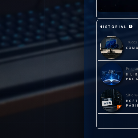
HISTORIAL
Trucos
CÓMO
Progra
8 LI
PRO
Sitio 
HOST
PÁGI