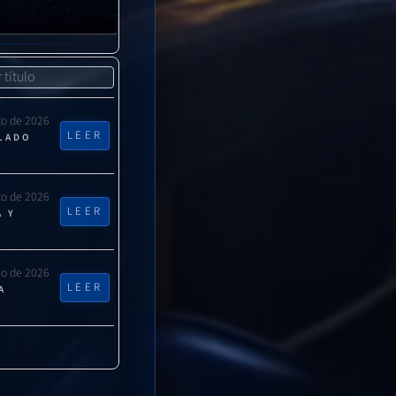
to de 2026
LEER
CLADO
to de 2026
LEER
A Y
lio de 2026
LEER
A