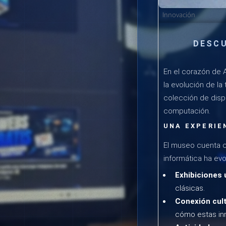
Innovación
DESCU
En el corazón de A
la evolución de la
colección de disp
computación.
UNA EXPERIE
El museo cuenta c
informática ha ev
Exhibiciones 
clásicas.
Conexión cult
cómo estas inn