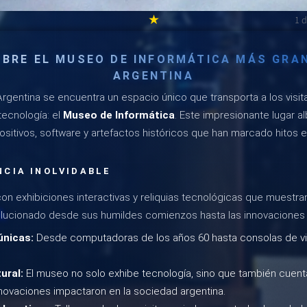
★
1 
BRE EL MUSEO DE INFORMÁTICA MÁS GRA
ARGENTINA
rgentina se encuentra un espacio único que transporta a los visit
 tecnología: el
Museo de Informática
. Este impresionante lugar a
ositivos, software y artefactos históricos que han marcado hitos 
NCIA INOLVIDABLE
on exhibiciones interactivas y reliquias tecnológicas que muestr
olucionado desde sus humildes comienzos hasta las innovaciones 
únicas:
Desde computadoras de los años 60 hasta consolas de v
ural:
El museo no solo exhibe tecnología, sino que también cuenta 
ovaciones impactaron en la sociedad argentina.