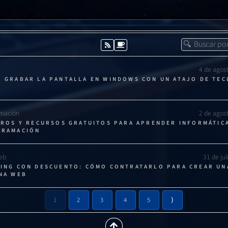
Entrada principal del Museo de Informática.
4 de agos
 GRABAR LA PANTALLA EN WINDOWS CON UN ATAJO DE TE
mación
2 de agos
BROS Y RECURSOS GRATUITOS PARA APRENDER INFORMÁTIC
GRAMACIÓN
Web
31 de ju
ING CON DESCUENTO: CÓMO CONTRATARLO PARA CREAR UN
NA WEB
1
2
3
4
5
⟩