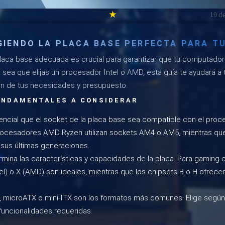
★
19 d
GIENDO LA PLACA BASE PERFECTA PARA T
laca base adecuada es crucial para garantizar que tu computador
sea que elijas un procesador Intel o AMD, esta guía te ayudará a 
ón de tus necesidades y presupuesto.
UNDAMENTALES A CONSIDERAR
ncial que el socket de la placa base sea compatible con el proc
rocesadores AMD Ryzen utilizan sockets AM4 o AM5, mientras que 
sus últimas generaciones.
mina las características y capacidades de la placa. Para gaming o
tel) o X (AMD) son ideales, mientras que los chipsets B o H ofrec
 microATX o mini-ITX son los formatos más comunes. Elige según
 funcionalidades requeridas.