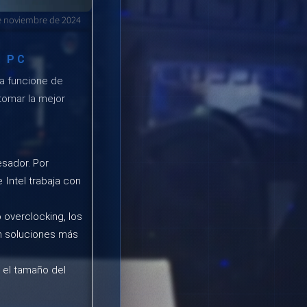
e noviembre de 2024
U PC
a funcione de
tomar la mejor
esador. Por
Intel trabaja con
 overclocking, los
en soluciones más
 el tamaño del