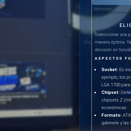
Hardware
ELI
Seleccionar una p
manera óptima. Ya 
decisión en funci
ASPECTOS F
Socket:
Es ese
ejemplo, los p
LGA 1700 para 
Chipset:
Deter
chipsets Z (In
económicas.
Formato:
ATX,
gabinete y las