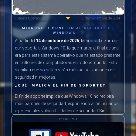
★
Sistema Operativo
1 de noviembre de 2024
MICROSOFT PONE FIN AL SOPORTE DE
WINDOWS 10
A partir del
14 de octubre de 2025
, Microsoft dejará de
dar soporte a Windows 10, lo que marca el final de una
era para este sistema operativo que ha estado presente
en millones de computadoras en todo el mundo. Esto
significa que no se lanzarán más actualizaciones de
seguridad ni mejoras.
¿QUÉ IMPLICA EL FIN DE SOPORTE?
El fin de soporte implica que Windows 10 no recibirá
más parches de seguridad, exponiendo a los usuarios
a potenciales vulnerabilidades de seguridad. Sin
actualizaciones, el sistema operativo quedará obsoleto
PATROCINIO
y menos protegido frente a nuevas amenazas.