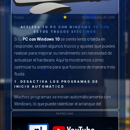
★
Trucos
29 de octubre de 2024
ACELERA TU PC CON WINDOWS 10 CON
ESTOS TRUCOS EFECTIVOS
Si tu
PC con Windows 10
se siente lento o tarda en
responder, existen algunos trucos y ajustes que puedes
realizar para mejorar su rendimiento sin necesidad de
actualizar el hardware. Aquí te mostramos cómo
optimizar tu sistema para que funcione de manera más
fluida.
1. DESACTIVA LOS PROGRAMAS DE
INICIO AUTOMÁTICO
Muchos programas se inician automáticamente con
Windows, lo que puede ralentizar el arranque del
sistema. Para deshabilitarlos, sigue estos pasos:
PATROCINIO
Haz clic derecho en la barra de tareas y selecciona
Administrador de tareas
.