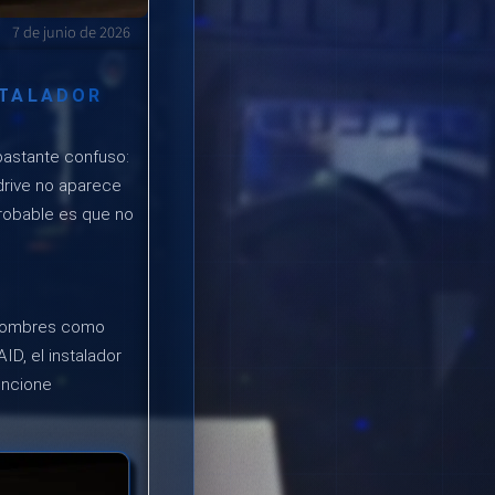
7 de junio de 2026
STALADOR
astante confuso:
ndrive no aparece
probable es que no
 nombres como
ID, el instalador
uncione