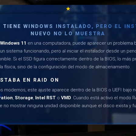
★
O TIENE WINDOWS INSTALADO, PERO EL IN
NUEVO NO LO MUESTRA
Windows 11
en una computadora, puede aparecer un problema b
 un sistema funcionando, pero al iniciar el instalador desde un pe
onible. Si el SSD figura correctamente dentro de la BIOS, lo más 
lla física, sino de la configuración del modo de almacenamiento.
STABA EN RAID ON
s modernos, este ajuste aparece dentro de la BIOS o UEFI bajo
ation
,
Storage
,
Intel RST
o
VMD
. Cuando está activo el modo RA
no mostrar ninguna unidad disponible aunque el disco exista y f