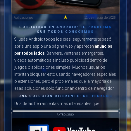
★
Aplicaciones
11 de marzo de 2026
PUBLICIDAD EN ANDROID: EL PROBLEMA
QUE TODOS CONOCEMOS
Si usás Android todos los días, seguramente te pasó:
abrís una app o una página web y aparecen
anuncios
por todos lados
. Banners, ventanas emergentes,
videos automáticos e incluso publicidad dentro de
juegos o aplicaciones simples. Muchos usuarios
intentan bloquear esto usando navegadores especiales
o extensiones, pero el problema es que la mayoría de
esas soluciones solo funcionan dentro del navegador.
UNA SOLUCIÓN DIFERENTE: RETHINKDNS
Una de las herramientas más interesantes que
descubrimos recientemente es
RethinkDNS
. Se trata de
PATROCINIO
una aplicación open-source que funciona como un
firewall y bloqueador de publicidad a nivel de sistema
.