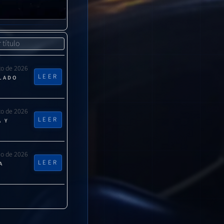
l último reinicio.
to de 2026
LEER
CLADO
to de 2026
LEER
A Y
nicia
lio de 2026
ndose hasta que
LEER
A
adora."