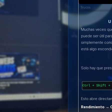
Trucos
U
Muchas veces qu
puede ser útil par
simplemente conoc
está algo escondi
Solo hay que pres
Ctrl + Shift +
Esto abre directa
Rendimiento → 