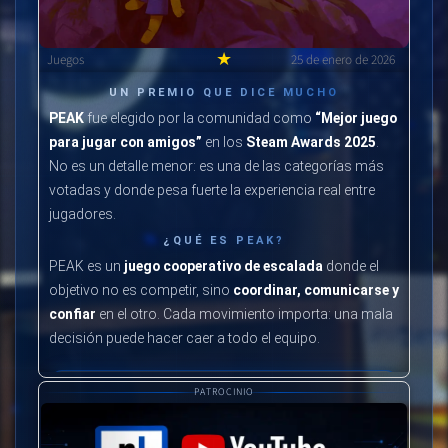
★
Juegos
25 de enero de 2026
UN PREMIO QUE DICE MUCHO
PEAK
fue elegido por la comunidad como
“Mejor juego
para jugar con amigos”
en los
Steam Awards 2025
.
No es un detalle menor: es una de las categorías más
votadas y donde pesa fuerte la experiencia real entre
jugadores.
¿QUÉ ES PEAK?
PEAK es un
juego cooperativo de escalada
donde el
objetivo no es competir, sino
coordinar, comunicarse y
confiar
en el otro. Cada movimiento importa: una mala
decisión puede hacer caer a todo el equipo.
PATROCINIO