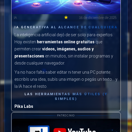
★
IA
16 de diciembre de 2025
IA GENERATIVA AL ALCANCE DE CUALQUIERA
La inteligencia artificial dejó de ser solo para expertos.
Hoy existen
herramientas online gratuitas
que
permiten crear
videos, imágenes, audios y
presentaciones
en minutos, sin instalar programas y
desde cualquier navegador.
Ya no hace falta saber editar ni tener una PC potente:
escribís una idea, subís una imagen o pegás un texto… y
la IA hace el resto.
LAS HERRAMIENTAS MÁS ÚTILES (Y
SIMPLES)
Pika Labs
Convierte texto o imágenes en
videos cortos
PATROCINIO
animados
, ideal para clips creativos y visuales
llamativos.