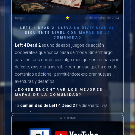
★
Juegos
26 de octubre de 2024
LEFT 4 DEAD 2: LLEVA LA DIVERSIÓN AL
SIGUIENTE NIVEL CON MAPAS DE LA
COMUNIDAD
Left 4 Dead 2
es uno de esos juegos de acción
cooperativa que nunca pasa de moda. Sin embargo,
para los fans que desean algo más que los mapas por
defecto, existe una increíble comunidad que ha creado
contenido adicional, permitiéndote explorar nuevas
aventuras y desafíos.
¿DÓNDE ENCONTRAR LOS MEJORES
MAPAS DE LA COMUNIDAD?
La
comunidad de Left 4 Dead 2
ha diseñado una
variedad de mapas y campañas que puedes descargar
PATROCINIO
y jugar. Uno de los lugares más populares para
encontrar estos mapas es la página de
Steam
Workshop
, donde puedes acceder a una enorme