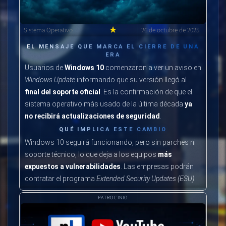
★
Sistema Operativo
26 de octubre de 2025
EL MENSAJE QUE MARCA EL CIERRE DE UNA
ERA
Usuarios de
Windows 10
comenzaron a ver un aviso en
Windows Update
informando que su versión llegó al
final del soporte oficial
. Es la confirmación de que el
sistema operativo más usado de la última década
ya
no recibirá actualizaciones de seguridad
.
QUÉ IMPLICA ESTE CAMBIO
Windows 10 seguirá funcionando, pero sin parches ni
soporte técnico, lo que deja a los equipos
más
expuestos a vulnerabilidades
. Las empresas podrán
contratar el programa
Extended Security Updates (ESU)
para seguir recibiendo actualizaciones pagas por un
PATROCINIO
tiempo limitado.
QUÉ PUEDEN HACER LOS USUARIOS