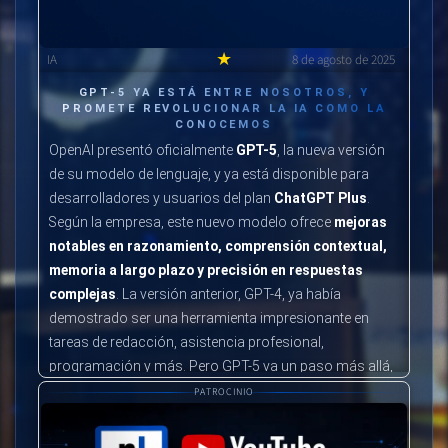
★
IA
8 de agosto de 2025
GPT-5 YA ESTÁ ENTRE NOSOTROS, Y
PROMETE REVOLUCIONAR LA IA COMO LA
CONOCEMOS
OpenAI presentó oficialmente
GPT-5
, la nueva versión
de su modelo de lenguaje, y ya está disponible para
desarrolladores y usuarios del plan
ChatGPT Plus
.
Según la empresa, este nuevo modelo ofrece
mejoras
notables en razonamiento, comprensión contextual,
memoria a largo plazo y precisión en respuestas
complejas
. La versión anterior, GPT-4, ya había
demostrado ser una herramienta impresionante en
tareas de redacción, asistencia profesional,
programación y más. Pero GPT-5 va un paso más allá,
al poder
recordar información entre sesiones
,
PATROCINIO
entender mejor el tono del usuario, y mantener
conversaciones más naturales, fluidas y