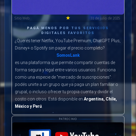
★
Sitio Web
31 de julio de 2025
PAGÁ MENOS POR TUS SERVICIOS
DIGITALES FAVORITOS
¿Querés tener Netflix, YouTube Premium, ChatGPT Plus,
Disney+ o Spotify sin pagar el precio completo?
SomosLank
es una plataforma que permite compartir cuentas de
forma segura y legal entre varios usuarios. Funciona
como una especie de "mercado de suscripciones":
podés unirte a un grupo que ya paga un plan familiar o
grupal, o incluso ofrecer tu propia cuenta y dividir el
costo con otros. Está disponible en
Argentina, Chile,
México y Perú
.
¿CÓMO FUNCIONA?
PATROCINIO
Te registrás gratis en la web.
Elegís un servicio (Netflix, YouTube, Spotify, etc.).