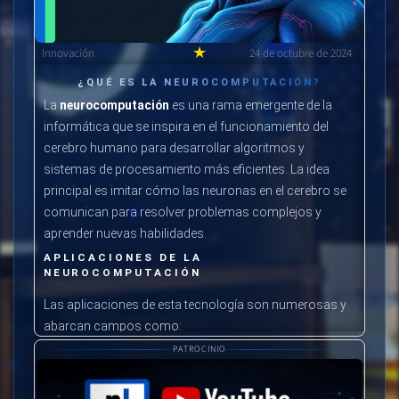
★
Innovación
24 de octubre de 2024
¿QUÉ ES LA NEUROCOMPUTACIÓN?
La
neurocomputación
es una rama emergente de la
informática que se inspira en el funcionamiento del
cerebro humano para desarrollar algoritmos y
sistemas de procesamiento más eficientes. La idea
principal es imitar cómo las neuronas en el cerebro se
comunican para resolver problemas complejos y
aprender nuevas habilidades.
APLICACIONES DE LA
NEUROCOMPUTACIÓN
Las aplicaciones de esta tecnología son numerosas y
abarcan campos como:
PATROCINIO
Salud
: Ayuda en la creación de prótesis neuronales
que pueden restaurar funciones perdidas en
pacientes con discapacidades.