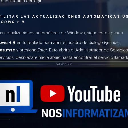
que intentan corregir.
ILITAR LAS ACTUALIZACIONES AUTOMÁTICAS U
NDOWS + R
 las actualizaciones automáticas de Windows, sigue estos pasos:
ows + R
en tu teclado para abrir el cuadro de diálogo
Ejecutar
.
ces.msc
y presiona
Enter
. Esto abrirá el Administrador de Servici
servicios, desplázate hacia abajo hasta encontrar el servicio llama
PATROCINIO
 en
Windows Update
para abrir sus propiedades.
de propiedades, busca la opción
Tipo de inicio
y cámbiala a
Desh
tener
si el servicio está actualmente en ejecución.
ar
y luego
Aceptar
para guardar los cambios.
te servicio, las actualizaciones automáticas de Windows dejarán de
itar posibles problemas derivados de nuevas actualizaciones.