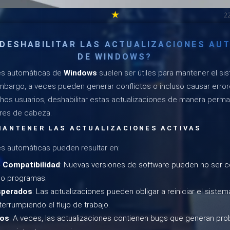
★
2
 DESHABILITAR LAS ACTUALIZACIONES AU
DE WINDOWS?
es automáticas de
Windows
suelen ser útiles para mantener el si
embargo, a veces pueden generar conflictos o incluso causar error
hos usuarios, deshabilitar estas actualizaciones de manera per
ores de cabeza.
MANTENER LAS ACTUALIZACIONES ACTIVAS
es automáticas pueden resultar en:
 Compatibilidad
: Nuevas versiones de software pueden no ser 
s o programas.
esperados
: Las actualizaciones pueden obligar a reiniciar el sis
terrumpiendo el flujo de trabajo.
cos
: A veces, las actualizaciones contienen bugs que generan pr