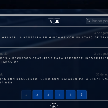
 las actualizaciones automáticas de Windows puede evitar inconvenie
es importante instalar actualizaciones críticas de seguridad manualm
COMPARTIR POR
4 de agos
 GRABAR LA PANTALLA EN WINDOWS CON UN ATAJO DE TE
mación
2 de agos
BROS Y RECURSOS GRATUITOS PARA APRENDER INFORMÁTIC
GRAMACIÓN
Web
31 de ju
ING CON DESCUENTO: CÓMO CONTRATARLO PARA CREAR UN
NA WEB
1
2
3
4
5
⟩