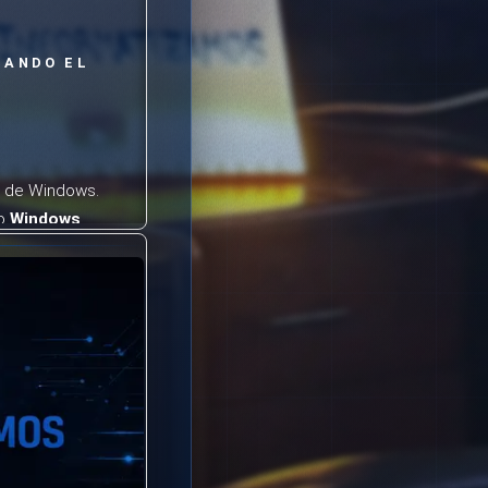
SANDO EL
os de Windows.
do
Windows
abilitado
.
 ejecutarse, lo