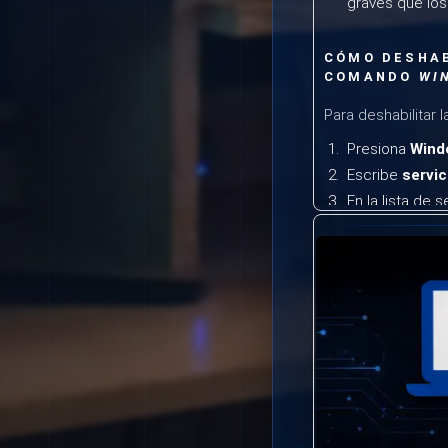
graves que los 
CÓMO DESHAB
COMANDO
WI
Para deshabilitar
Presiona
Wind
Escribe
servi
En la lista de 
Update
.
Haz doble clic
En la ventana 
Haz clic en
De
Presiona
Aplic
Al deshabilitar es
que te permite ev