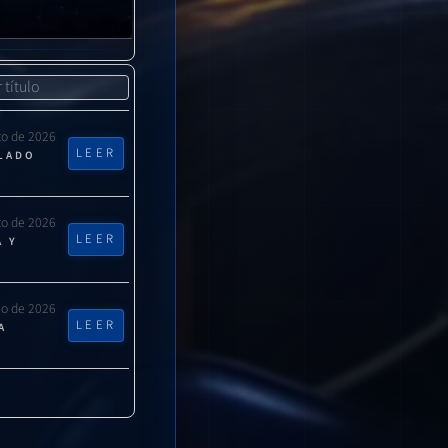
ntes, pero debes
ente.”
to de 2026
LEER
CLADO
to de 2026
LEER
A Y
lio de 2026
LEER
A