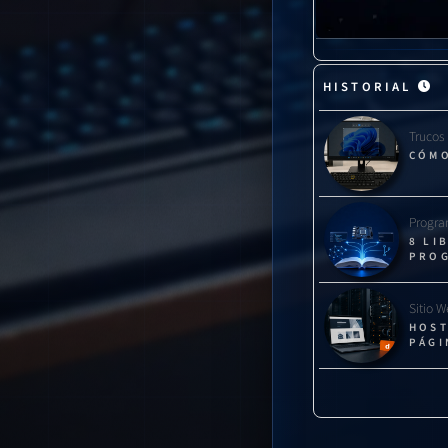
“Deshabilitar
recordar que 
HISTORIAL
Trucos
CÓMO
Progra
8 LI
PRO
Sitio 
HOST
PÁGI