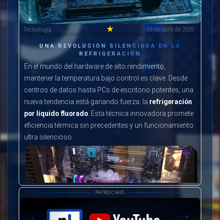
★
Tecnología
16 de abril de 2025
UNA REVOLUCIÓN SILENCIOSA EN LA
REFRIGERACIÓN
En el mundo del hardware de alto rendimiento,
mantener la temperatura bajo control es clave. Desde
centros de datos hasta PCs de escritorio potentes, una
nueva tendencia está ganando fuerza: la
refrigeración
por líquido fluorado
. Esta técnica innovadora promete
eficiencia térmica sin precedentes y un funcionamiento
ultra silencioso.
PATROCINIO