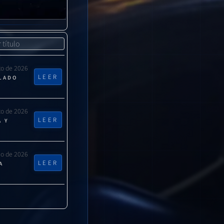
to de 2026
LEER
CLADO
to de 2026
LEER
A Y
lio de 2026
LEER
A