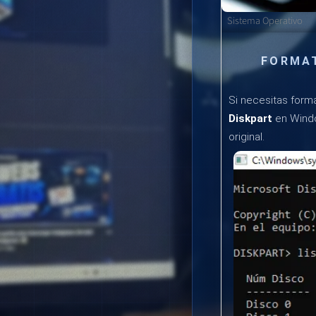
Sistema Operativo
FORMAT
Si necesitas form
Diskpart
en Windo
original.