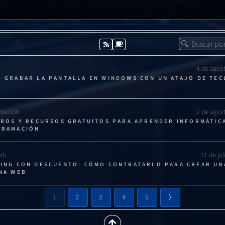
FORMATEAR UN PENDRIVE CON DISKPART
 R
, escribe
COPIAR
4 de agos
 GRABAR LA PANTALLA EN WINDOWS CON UN ATAJO DE TE
mo administrador: Control+Shift+Enter.
escribe
mación
2 de agos
COPIAR
BROS Y RECURSOS GRATUITOS PARA APRENDER INFORMÁTIC
GRAMACIÓN
Web
31 de ju
er
.
ING CON DESCUENTO: CÓMO CONTRATARLO PARA CREAR UN
NA WEB
COPIAR
1
2
3
4
5
⟩