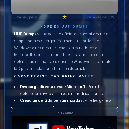
★
Sistema Operativo
12 de marzo de 2025
¿QUÉ ES UUP DUMP?
UUP Dump
es una web no oficial que permite generar
scripts para descargar fácilmente las builds de
Windows directamente desde los servidores de
Microsoft. Con esta utilidad, los usuarios pueden
obtener las últimas versiones de Windows en formato
ISO para instalación y también de prueba.
CARACTERÍSTICAS PRINCIPALES
Descarga directa desde Microsoft:
Permite
obtener archivos oficiales sin modificaciones.
Creación de ISOs personalizadas:
Puedes generar
imágenes de instalación de diferentes ediciones de
PATROCINIO
Windows.
Compatible con Windows 10 y Windows 11:
Soporta las versiones Insider Preview y estables.