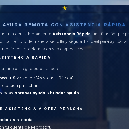
★
AYUDA REMOTA CON ASISTENCIA RÁPIDA
uentan con la herramienta
Asistencia Rápida
, una función que pe
cnico remoto de manera sencilla y segura. Es ideal para ayudar a 
rabajo con problemas en sus dispositivos.
ASISTENCIA RÁPIDA
ta función, sigue estos pasos:
ows + S
y escribe "Asistencia Rápida".
plicación para abrirla.
 deseas
obtener ayuda
o
brindar ayuda
.
R ASISTENCIA A OTRA PERSONA
indar asistencia
.
con tu cuenta de Microsoft.