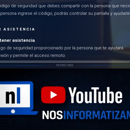
ódigo de seguridad que debes compartir con la persona que nece
 persona ingrese el código, podrás controlar su pantalla y ayudarl
R ASISTENCIA
tener asistencia
.
igo de seguridad proporcionado por la persona que te ayudará.
xión y permite el acceso remoto.
PATROCINIO
Función de Asistencia Rápida en Windows, vista inicial.
Ventana de conexión en Asistencia Rápida de Windows.
 ASISTENCIA RÁPIDA
No requiere instalaciones adicionales.
esita un código único para cada sesión.
ón en pocos segundos.