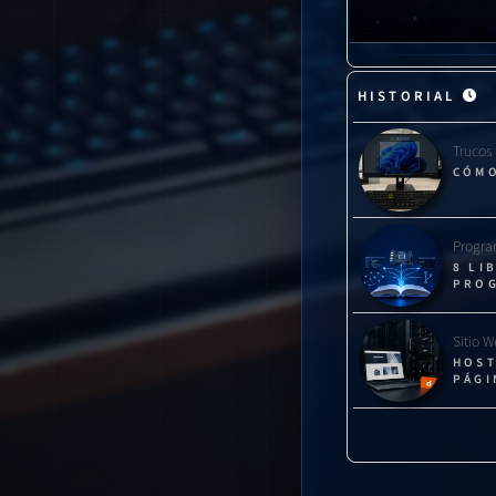
"Asistencia 
HISTORIAL
técnicos sin 
Trucos
CÓMO
Progra
8 LI
PRO
Sitio 
HOST
PÁGI