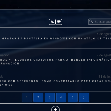
Rápida en Windows 10 y 11 es una excelente herramienta para solucio
necesidad de estar físicamente presente."
4 de agos
 GRABAR LA PANTALLA EN WINDOWS CON UN ATAJO DE TE
COMPARTIR POR
mación
2 de agos
BROS Y RECURSOS GRATUITOS PARA APRENDER INFORMÁTIC
GRAMACIÓN
Web
31 de ju
ING CON DESCUENTO: CÓMO CONTRATARLO PARA CREAR UN
NA WEB
1
2
3
4
5
⟩