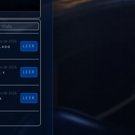
nar problemas
to de 2026
LEER
CLADO
to de 2026
LEER
A Y
lio de 2026
LEER
A