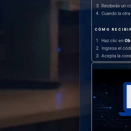
Recibirás un c
Cuando la otra
CÓMO RECIBI
Haz clic en
Ob
Ingresa el cód
Acepta la cone
VENTAJAS DE
Fácil de usar:
Segura:
Se nec
Rápida:
Conexi