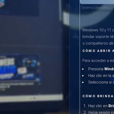
Sistema Operativo
Windows 10 y 11 c
brindar soporte té
o compañeros de t
CÓMO ABRIR 
Para acceder a es
Presiona
Wind
Haz clic en la a
Selecciona si
CÓMO BRINDA
Haz clic en
Br
Inicia sesión 